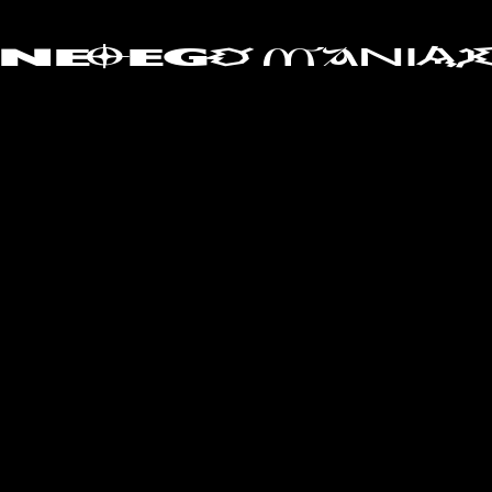
Ô
MA
O
AK
NE
EG
NI
Zrozená ve lži. Žiji v pravdě.
Posted on 22 dubna, 2026 by
mariuskonvoj
-
akt
,
NEOEGO
,
Zrozená
pro
Ô
O
NE
EG
THINK TANK