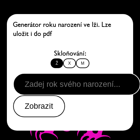
Generátor roku narození ve lži. Lze 
uložit i do pdf
Skloňování:
Ž
X
M
Zobrazit