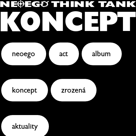
Ô
O
NE
EG
THINK TANK
KONCEPT
neoego
act
album
koncept
zrozená
aktuality