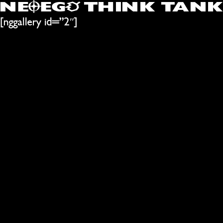
Ô
O
NE
EG
THINK TANK
[nggallery id=”2″]