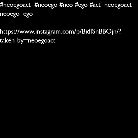
#neoegoact  #neoego #neo #ego #act  neoegoact  
neoego  ego
https://www.instagram.com/p/BidlSnBBOjn/?
taken-by=neoegoact