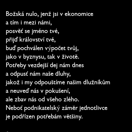
Božská nulo, jenž jsi v ekonomice
a tím i mezi námi,
posvěť se jméno tvé,
přijď království tvé,
buď pochválen výpočet tvůj,
jako v byznysu, tak v životě.
Potřeby vezdejší dej nám dnes
a odpusť nám naše dluhy,
jakož i my odpouštíme našim dlužníkům
a neuveď nás v pokušení,
ale zbav nás od všeho zlého.
Neboť podnikatelský záměr jednotlivce
je podřízen potřebám většiny.