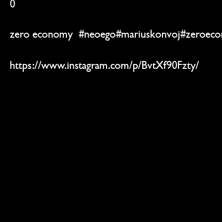
0
zero economy  
#neoego
#mariuskonvoj
#zeroec
https://www.instagram.com/p/BvtXf90Fzty/